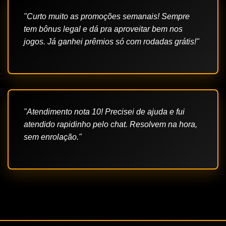
"Curto muito as promoções semanais! Sempre
tem bônus legal e dá pra aproveitar bem nos
jogos. Já ganhei prêmios só com rodadas grátis!"
"Atendimento nota 10! Precisei de ajuda e fui
atendido rapidinho pelo chat. Resolvem na hora,
sem enrolação."