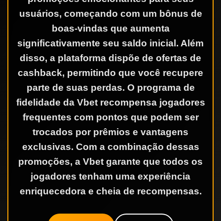
usuários, começando com um bônus de
boas-vindas que aumenta
significativamente seu saldo inicial. Além
disso, a plataforma dispõe de ofertas de
cashback, permitindo que você recupere
parte de suas perdas. O programa de
fidelidade da Vbet recompensa jogadores
frequentes com pontos que podem ser
trocados por prêmios e vantagens
exclusivas. Com a combinação dessas
promoções, a Vbet garante que todos os
jogadores tenham uma experiência
enriquecedora e cheia de recompensas.