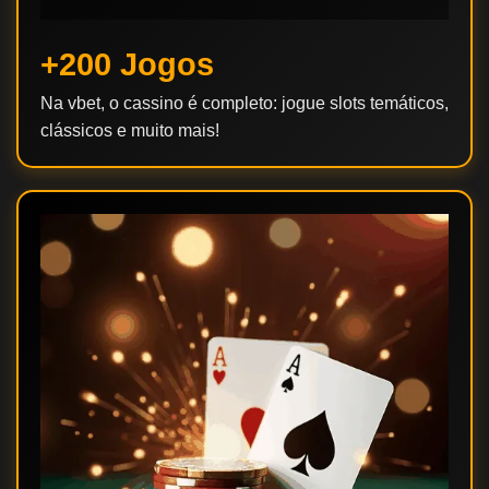
+200 Jogos
Na vbet, o cassino é completo: jogue slots temáticos,
clássicos e muito mais!