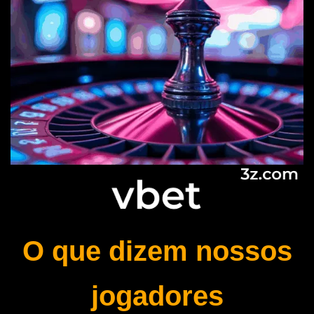
O que dizem nossos
jogadores