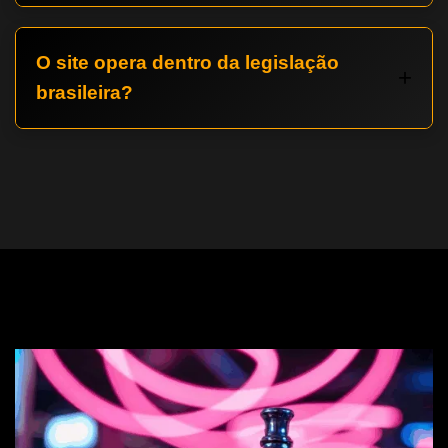
Utilizamos criptografia SSL de nível bancário e
blackjack com dealers reais. Nossos usuários
sistemas antifraude certificados pela ISO 27001.
aproveitam bônus de boas-vindas de até R$500 e
O site opera dentro da legislação
Todos os jogos são auditados mensalmente por
promoções semanais exclusivas, além de suporte
+
brasileira?
laboratórios independentes para garantir fair play,
24/7 via chat ao vivo e transações instantâneas via
enquanto nossos protocolos de KYC (Conheça Seu
PIX.
Atuamos em estrita conformidade com as diretrizes
Cliente) protegem contra acesso não autorizado.
do Art. 50 da Lei 13.756/2018, que regula
plataformas de entretenimento digital.
Recomendamos que os usuários verifiquem as
regulamentações específicas de seu estado antes de
realizar apostas.