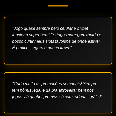
"Jogo quase sempre pelo celular e o vbet
funciona super bem! Os jogos carregam rápido e
posso curtir meus slots favoritos de onde estiver.
É prático, seguro e nunca trava!"
"Curto muito as promoções semanais! Sempre
tem bônus legal e dá pra aproveitar bem nos
jogos. Já ganhei prêmios só com rodadas grátis!"