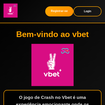
Registrar-se
Login
Bem-vindo ao
vbet
O jogo de Crash no Vbet é uma
experiência emocionante onde os