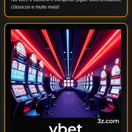
clássicos e muito mais!