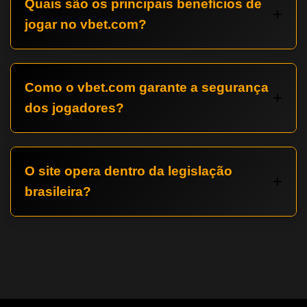
Quais são os principais benefícios de
+
jogar no vbet.com?
vbet oferece uma experiência de jogo incomparável.
não possui bar. tem eventos bônus todos os dias.
Como o vbet.com garante a segurança
Venha se registrar e reivindique! Oferecemos uma
+
dos jogadores?
experiência premium com +200 jogos de cassino
online, incluindo slots temáticos, roleta ao vivo e
Utilizamos criptografia SSL de nível bancário e
blackjack com dealers reais. Nossos usuários
sistemas antifraude certificados pela ISO 27001.
aproveitam bônus de boas-vindas de até R$500 e
O site opera dentro da legislação
Todos os jogos são auditados mensalmente por
promoções semanais exclusivas, além de suporte
+
brasileira?
laboratórios independentes para garantir fair play,
24/7 via chat ao vivo e transações instantâneas via
enquanto nossos protocolos de KYC (Conheça Seu
PIX.
Atuamos em estrita conformidade com as diretrizes
Cliente) protegem contra acesso não autorizado.
do Art. 50 da Lei 13.756/2018, que regula
plataformas de entretenimento digital.
Recomendamos que os usuários verifiquem as
regulamentações específicas de seu estado antes de