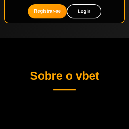
Registrar-se
Login
Sobre o vbet