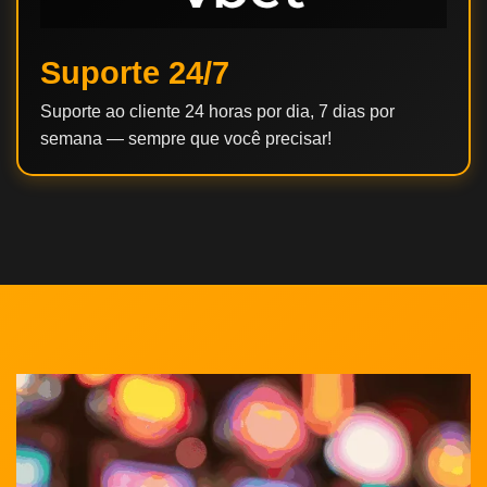
Suporte 24/7
Suporte ao cliente 24 horas por dia, 7 dias por
semana — sempre que você precisar!